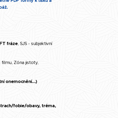
etně PDF formy k tisku a
páž.
EFT fráze
, SJS - subjektivní
ilmu, Zóna jistoty,
tní onemocnění...)
 strach/fobie/obavy, tréma,