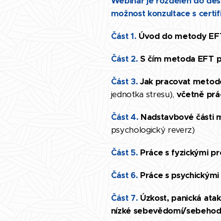
Webinář je rozdělen do dese
možnost konzultace s certi
Část 1.
Úvod do metody E
Část 2.
S čím metoda EFT 
Část 3.
Jak pracovat metod
jednotka stresu),
včetně práce
Část 4.
N
ad
stavbové části
psychologický reverz)
Část 5.
Práce s fyzickými pr
Část 6.
Práce s psychickým
Část 7.
Úzkost, panická atak
nízké sebevědomí/sebehodn