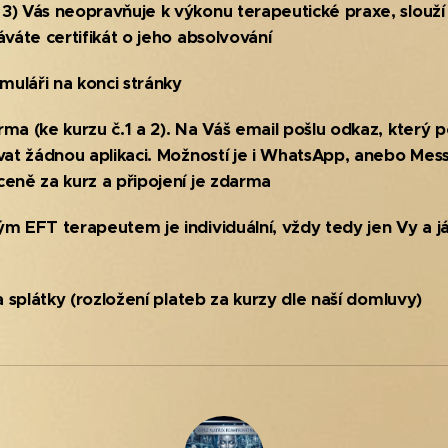
 3) Vás neopravňuje k výkonu terapeutické praxe, slou
áváte certifikát o jeho absolvování
muláři na konci stránky
rma (ke kurzu č.1 a 2). Na Váš email pošlu odkaz, který 
ovat žádnou aplikaci. Možností je i WhatsApp, anebo Mes
ceně za kurz a připojení je zdarma
m EFT terapeutem je individuální, vždy tedy jen Vy a já,
 splátky (
rozložení plateb za kurzy
dle naší domluvy)