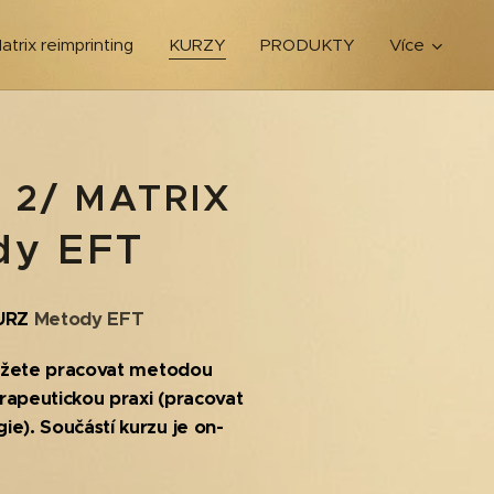
atrix reimprinting
KURZY
PRODUKTY
Více
,
2/ MATRIX
dy
EFT
KURZ
Metody EFT
žete pracovat metodou
erapeutickou praxi (pracovat
ie). S
oučástí kurzu je on-