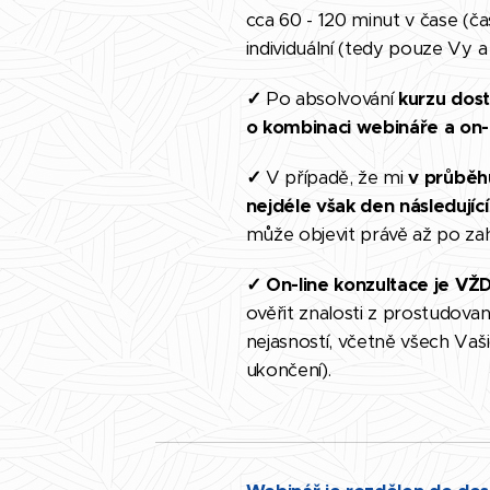
cca 60 - 120 minut v čase (ča
individuální (tedy pouze Vy a j
✓
Po absolvován
í
kurzu dost
o kombinaci webináře a on-
✓
V případě, že mi
v průběh
nejdéle však den následující
může objevit právě až po zah
✓ On-line k
onzultace je VŽD
ověřit znalosti z prostudov
nejasností, včetně všech Vaš
ukončení).