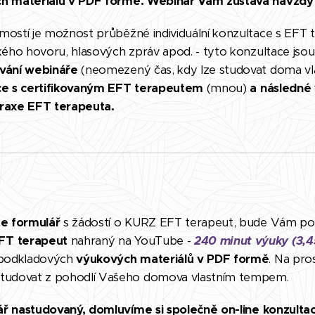
h materiálů v PDF formě
. Webinář Vám zůstává navždy
ostí je možnost průběžné individuální konzultace s EFT 
kého hovoru, hlasových zpráv apod. - tyto konzultace jso
vání webináře
(neomezený čas, kdy lze studovat doma v
ce s certifikovaným EFT terapeutem
(mnou)
a následné
raxe EFT terapeuta.
te formulář
s žádostí o
KURZ EFT terapeut,
bude Vám posl
FT terapeut
nahraný na YouTube -
240 minut výuky (3,4
 podkladových
výukových materiálů v PDF formě
. Na pr
studovat z pohodlí Vašeho domova vlastním tempem.
ář nastudovaný, domluvíme si společně o
n-line
konzulta