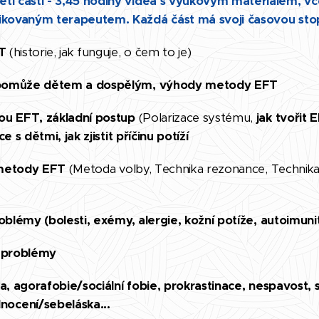
ti částí - 3,45 hodiny videa s výukovým materiálem, vč
fikovaným terapeutem. Každá část má svoji časovou sto
FT
(historie, jak funguje, o čem to je)
pomůže dětem a dospělým, výhody metody EFT
ou EFT, základní postup
(Polarizace systému,
jak tvořit 
 s dětmi, jak zjistit příčinu potíží
 metody EFT
(Metoda volby, Technika rezonance, Technika f
oblémy (bolesti, exémy, alergie, kožní potíže, autoimuni
i problémy
a, agorafobie/sociální fobie, prokrastinace, nespavost,
ocení/sebeláska...