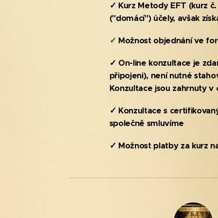
✓ Kurz Metody EFT (kurz č.
("domácí") účely, avšak získ
✓
M
ožnost objednání ve for
✓ On-line konzultace je zda
připojeni), není nutné stah
Konzultace jsou zahrnuty v 
✓ Konzultace s certifikovaný
společně smluvíme
✓ Možnost platby za kurz na