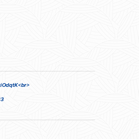
kiOdqtK
<br>
B3