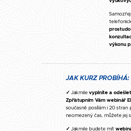
výukovýc
Samozřejm
telefonic
prostudo
konzulta
výkonu p
JAK KURZ PROBÍHÁ:
✓
Jakmile
vyplníte a odešle
Zpřístupním Vám webinář E
současně posílám i 20 stran
neomezený čas, můžete jej 
✓
Jakmile budete mít
w
ebin