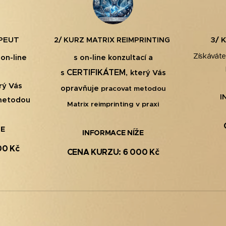
PEUT
3/ 
2/ KURZ MATRIX REIMPRINTING
Získáváte
 on-line
s
on-line konzultací a
s
CERTIFIKÁTEM
s
,
který Vás
rý Vás
opravňuje
pracovat metodou
I
metodou
Matrix reimprinting v praxi
ŽE
INFORMACE NÍŽE
00 Kč
CENA KURZU: 6 000 Kč