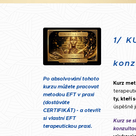
1/
K
konz
Po absolvování tohoto
Kurz meto
kurzu můžete pracovat
terapeuti
metodou EFT v praxi
ty, kteří 
(dostáváte
úspěšně j
CERTIFIKÁT) - a otevřít
si vlastní EFT
Kurz se s
terapeutickou praxi.
konzulta