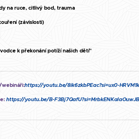
y na ruce, citlivý bod, trauma
uření (závislosti)
vodce k překonání potíží našich dětí"
/webináři:
https://youtu.be/8ik6zkbPEac?si=ux0-HRVM1
e:
https://youtu.be/B-F3Bj7QafU?si=MrbkENKalaOuwJ