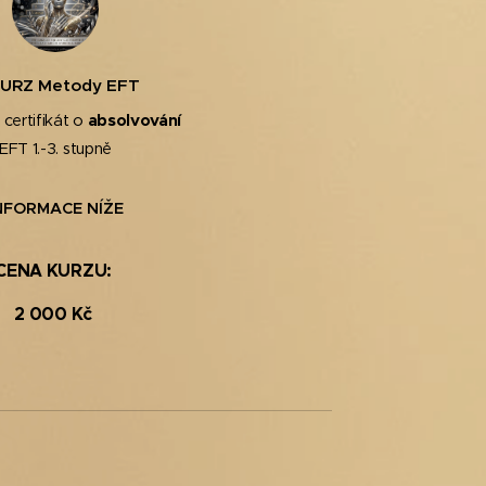
KURZ Metody EFT
absolvování
 certifikát o
EFT 1.-3. stupně
NFORMACE NÍŽE
CENA KURZU:
2 000 Kč