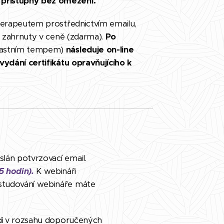
 přístupný bez omezení.
terapeutem prostřednictvím emailu,
u zahrnuty v ceně (zdarma).
Po
lastním tempem)
následuje on-line
vydání certifikátu opravňujícího k
án potvrzovací email.
5 hodin).
K webináři
ostudování webináře máte
ci
v rozsahu doporučených