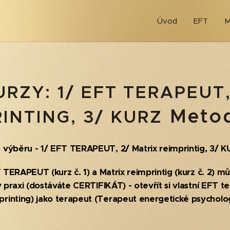
Úvod
EFT
M
URZY: 1/ EFT TERAPEUT
Meto
INTING, 3/ KURZ
 výběru - 1/ EFT TERAPEUT, 2/ Matrix reimprintig, 3/ 
 TERAPEUT (kurz č. 1) a Matrix reimprintig
(kurz č. 2)
mů
v praxi (dostáváte CERTIFIKÁT) - otevřít si vlastní EFT t
rinting) jako terapeut (Terapeut energetické psycholog