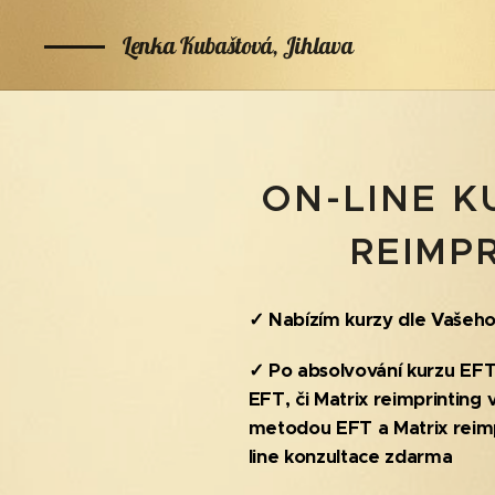
Lenka Kubaštová, Jihlava
ON-LINE K
REIMPR
✓ Nabízím kurzy dle Vašeho
✓
Po absolvování kurzu
EFT
EFT, či Matrix reimprinting 
metodou EFT a Matrix reimp
line konzultace zdarma