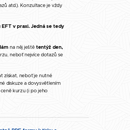
azů atd.). Konzultace je vždy
 EFT v praxi. Jedná se tedy
dám
na něj ještě
tentýž den,
rzu, neboť nejvíce dotazů se
t získat, neboť je nutné
mné diskuze a dovysvětlením
 ceně kurzu (i po jeho