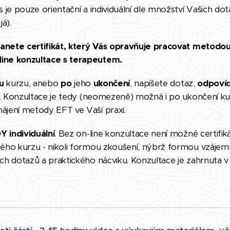
s je pouze orientační a individuální dle množství Vašich dot
á).
anete certifikát, který Vás opravňuje pracovat metodou
line konzultace s terapeutem.
u
kurzu, anebo
po
jeho
ukončení
, napíšete dotaz,
odpoví
. Konzultace je tedy (neomezeně) možná i po ukončení ku
ájení metody EFT ve Vaší praxi.
Y individuální
. Bez on-line konzultace není možné certifiká
aného kurzu - nikoli formou zkoušení, nýbrž formou vzáje
ich dotazů a praktického nácviku. Konzultace je zahrnuta v