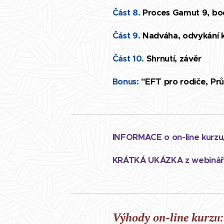
Část 8.
Proces Gamut 9, bod
Část 9.
Nadváha, odvykání ko
Část 10.
Shrnutí, závěr
Bonus:
"EFT pro rodiče, Prů
INFORMACE o on-line kurzu
KRÁTKÁ UKÁZKA z webinář
Výhody on-line kur
zu: