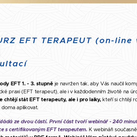
URZ EFT TERAPEUT (on-line 
ultací
dy EFT 1. - 3. stupně
je navržen tak, aby Vás naučil kom
cké praxi (EFT terapeut), ale i v každodenním životě na ú
se chtějí stát EFT terapeuty, ale i pro laiky,
kteří si chtějí 
i doma aplikovat.
kládá ze dvou částí. První část tvoří webinář - 240 minu
ce s certifikovaným EFT terapeutem.
K webináři současně